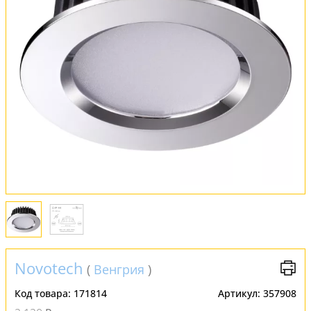
Обмен и возврат
Установка
FAQ
Отзывы
Novotech
(
Венгрия
)
Код товара:
171814
Артикул:
357908