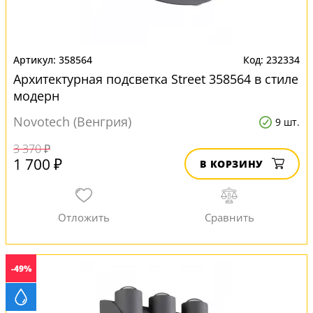
358564
232334
Архитектурная подсветка Street 358564 в стиле
модерн
Novotech (Венгрия)
9 шт.
3 370 ₽
1 700 ₽
В КОРЗИНУ
-49%